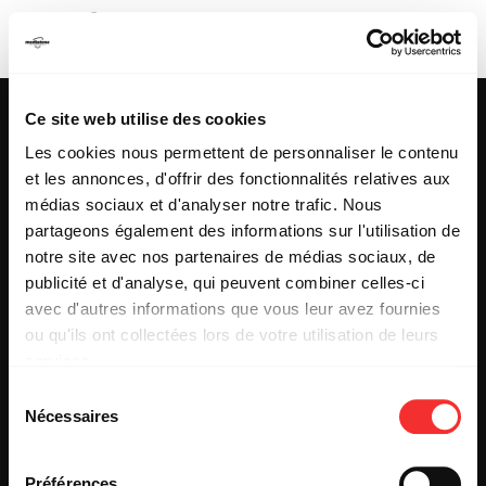
ADÈLE & ROBIN
Ce site web utilise des cookies
Les cookies nous permettent de personnaliser le contenu
et les annonces, d'offrir des fonctionnalités relatives aux
25 & 29 rue des Capucins
69001 LYON
médias sociaux et d'analyser notre trafic. Nous
Tel : +33 (0)4 78 27 93 99
partageons également des informations sur l'utilisation de
Mail : info[@]mediatone.net
notre site avec nos partenaires de médias sociaux, de
publicité et d'analyse, qui peuvent combiner celles-ci
avec d'autres informations que vous leur avez fournies
© 2025
MEDIATONE
.
ou qu'ils ont collectées lors de votre utilisation de leurs
TOUS DROITS RÉSERVÉS
services.
CONTACT
L'état du consentement peut être à tout moment consulté
PRESSE
Sélection
depuis la page Mentions Légales.
PARTENARIAT
Nécessaires
du
REJOIGNEZ-NOUS
consentement
INSCRIPTION NEWSLETTER PUBLIC
INSCRIPTION NEWSLETTER PRESSE
Préférences