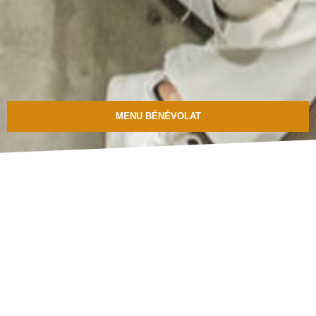
MENU BÉNÉVOLAT
Mediatone
ne tournerait pas rond sans l’aide de tous ses
bénévoles, qui aident à l’organisation des concerts et
participent à la vie de l’association.
LES MISSIONS
Pour aider sur les
CONCERTS
:
Nous avons toujours besoin d’aide pour que l’organisation
d’un concert se passe au mieux.
Ça peut être pour aider à la billetterie, au bar, au