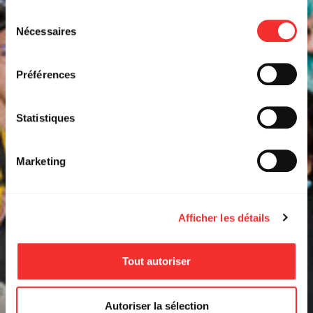
L'état du consentement peut être à tout moment consulté
Sélection
depuis la page Mentions Légales.
Nécessaires
du
consentement
Préférences
Statistiques
Marketing
Afficher les détails
Tout autoriser
Autoriser la sélection