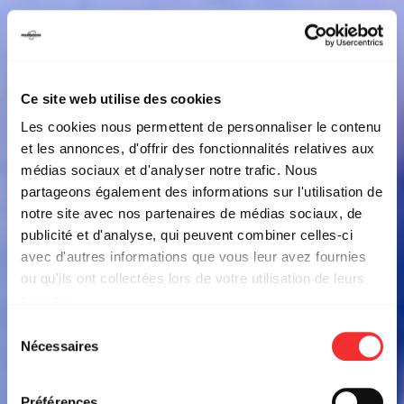
Ce site web utilise des cookies
Les cookies nous permettent de personnaliser le contenu
et les annonces, d'offrir des fonctionnalités relatives aux
médias sociaux et d'analyser notre trafic. Nous
partageons également des informations sur l'utilisation de
notre site avec nos partenaires de médias sociaux, de
publicité et d'analyse, qui peuvent combiner celles-ci
avec d'autres informations que vous leur avez fournies
ou qu'ils ont collectées lors de votre utilisation de leurs
services.
L'état du consentement peut être à tout moment consulté
Sélection
depuis la page Mentions Légales.
Nécessaires
du
consentement
Préférences