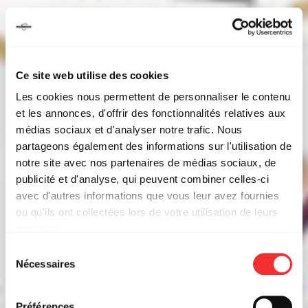
Ce site web utilise des cookies
Les cookies nous permettent de personnaliser le contenu
et les annonces, d'offrir des fonctionnalités relatives aux
médias sociaux et d'analyser notre trafic. Nous
partageons également des informations sur l'utilisation de
notre site avec nos partenaires de médias sociaux, de
publicité et d'analyse, qui peuvent combiner celles-ci
avec d'autres informations que vous leur avez fournies
ou qu'ils ont collectées lors de votre utilisation de leurs
services.
L'état du consentement peut être à tout moment consulté
Sélection
depuis la page Mentions Légales.
Nécessaires
du
consentement
Préférences