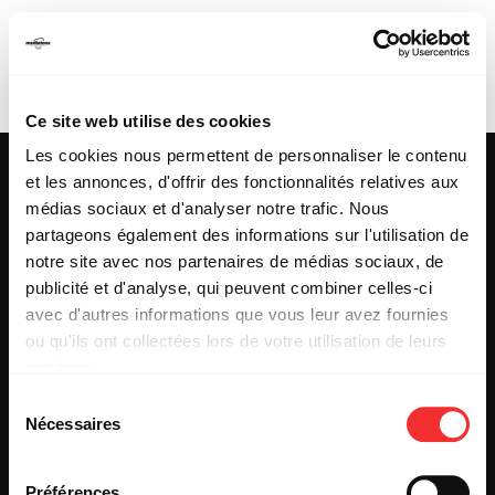
BENJAMIN DAKOTA
ROGERS
Ce site web utilise des cookies
Les cookies nous permettent de personnaliser le contenu
et les annonces, d'offrir des fonctionnalités relatives aux
médias sociaux et d'analyser notre trafic. Nous
partageons également des informations sur l'utilisation de
25 & 29 rue des Capucins
69001 LYON
notre site avec nos partenaires de médias sociaux, de
Tel : +33 (0)4 78 27 93 99
publicité et d'analyse, qui peuvent combiner celles-ci
Mail : info[@]mediatone.net
avec d'autres informations que vous leur avez fournies
ou qu'ils ont collectées lors de votre utilisation de leurs
services.
© 2025
MEDIATONE
.
L'état du consentement peut être à tout moment consulté
TOUS DROITS RÉSERVÉS
Sélection
depuis la page Mentions Légales.
Nécessaires
du
CONTACT
PRESSE
consentement
PARTENARIAT
Préférences