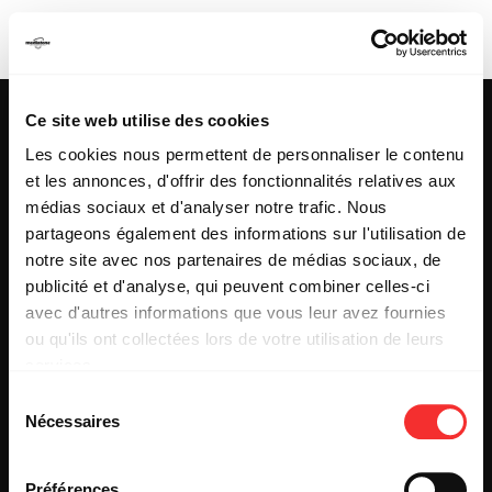
BRITNEY SPEED
Ce site web utilise des cookies
Les cookies nous permettent de personnaliser le contenu
et les annonces, d'offrir des fonctionnalités relatives aux
25 & 29 rue des Capucins
69001 LYON
médias sociaux et d'analyser notre trafic. Nous
Tel : +33 (0)4 78 27 93 99
partageons également des informations sur l'utilisation de
Mail : info[@]mediatone.net
notre site avec nos partenaires de médias sociaux, de
publicité et d'analyse, qui peuvent combiner celles-ci
avec d'autres informations que vous leur avez fournies
© 2025
MEDIATONE
.
ou qu'ils ont collectées lors de votre utilisation de leurs
TOUS DROITS RÉSERVÉS
services.
CONTACT
L'état du consentement peut être à tout moment consulté
PRESSE
Sélection
depuis la page Mentions Légales.
PARTENARIAT
Nécessaires
du
REJOIGNEZ-NOUS
consentement
INSCRIPTION NEWSLETTER PUBLIC
INSCRIPTION NEWSLETTER PRESSE
Préférences