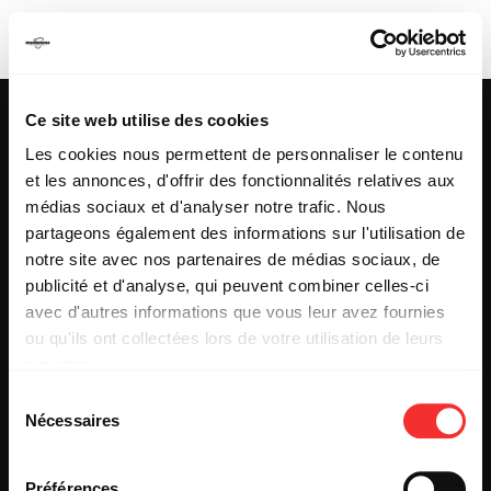
DJ KAWEST
Ce site web utilise des cookies
Les cookies nous permettent de personnaliser le contenu
et les annonces, d'offrir des fonctionnalités relatives aux
25 & 29 rue des Capucins
69001 LYON
médias sociaux et d'analyser notre trafic. Nous
Tel : +33 (0)4 78 27 93 99
partageons également des informations sur l'utilisation de
Mail : info[@]mediatone.net
notre site avec nos partenaires de médias sociaux, de
publicité et d'analyse, qui peuvent combiner celles-ci
avec d'autres informations que vous leur avez fournies
© 2025
MEDIATONE
.
ou qu'ils ont collectées lors de votre utilisation de leurs
TOUS DROITS RÉSERVÉS
services.
CONTACT
L'état du consentement peut être à tout moment consulté
PRESSE
Sélection
depuis la page Mentions Légales.
PARTENARIAT
Nécessaires
du
REJOIGNEZ-NOUS
consentement
INSCRIPTION NEWSLETTER PUBLIC
INSCRIPTION NEWSLETTER PRESSE
Préférences