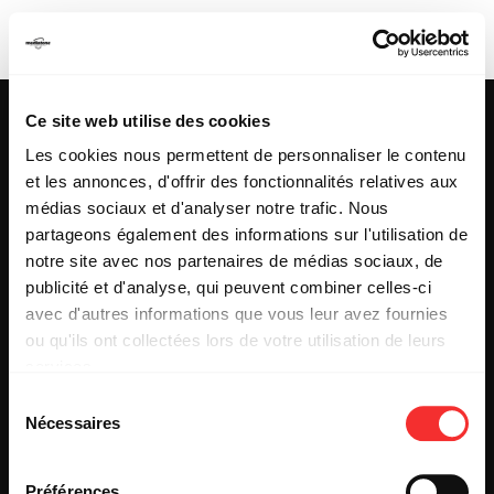
EX-ECHO
Ce site web utilise des cookies
Les cookies nous permettent de personnaliser le contenu
et les annonces, d'offrir des fonctionnalités relatives aux
25 & 29 rue des Capucins
69001 LYON
médias sociaux et d'analyser notre trafic. Nous
Tel : +33 (0)4 78 27 93 99
partageons également des informations sur l'utilisation de
Mail : info[@]mediatone.net
notre site avec nos partenaires de médias sociaux, de
publicité et d'analyse, qui peuvent combiner celles-ci
avec d'autres informations que vous leur avez fournies
© 2025
MEDIATONE
.
ou qu'ils ont collectées lors de votre utilisation de leurs
TOUS DROITS RÉSERVÉS
services.
CONTACT
L'état du consentement peut être à tout moment consulté
PRESSE
Sélection
depuis la page Mentions Légales.
PARTENARIAT
Nécessaires
du
REJOIGNEZ-NOUS
consentement
INSCRIPTION NEWSLETTER PUBLIC
INSCRIPTION NEWSLETTER PRESSE
Préférences