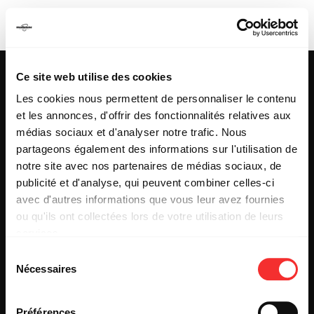
FLUPKE
Ce site web utilise des cookies
Les cookies nous permettent de personnaliser le contenu
et les annonces, d'offrir des fonctionnalités relatives aux
25 & 29 rue des Capucins
69001 LYON
médias sociaux et d'analyser notre trafic. Nous
Tel : +33 (0)4 78 27 93 99
partageons également des informations sur l'utilisation de
Mail : info[@]mediatone.net
notre site avec nos partenaires de médias sociaux, de
publicité et d'analyse, qui peuvent combiner celles-ci
avec d'autres informations que vous leur avez fournies
© 2025
MEDIATONE
.
ou qu'ils ont collectées lors de votre utilisation de leurs
TOUS DROITS RÉSERVÉS
services.
CONTACT
L'état du consentement peut être à tout moment consulté
PRESSE
Sélection
depuis la page Mentions Légales.
PARTENARIAT
Nécessaires
du
REJOIGNEZ-NOUS
consentement
INSCRIPTION NEWSLETTER PUBLIC
INSCRIPTION NEWSLETTER PRESSE
Préférences