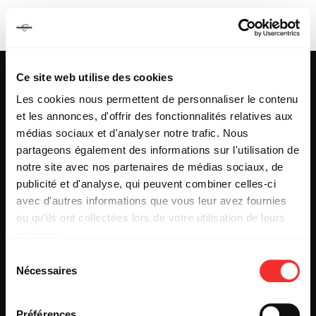
FREDZ
Ce site web utilise des cookies
Les cookies nous permettent de personnaliser le contenu
et les annonces, d'offrir des fonctionnalités relatives aux
25 & 29 rue des Capucins
69001 LYON
médias sociaux et d'analyser notre trafic. Nous
Tel : +33 (0)4 78 27 93 99
partageons également des informations sur l'utilisation de
Mail : info[@]mediatone.net
notre site avec nos partenaires de médias sociaux, de
publicité et d'analyse, qui peuvent combiner celles-ci
avec d'autres informations que vous leur avez fournies
© 2025
MEDIATONE
.
ou qu'ils ont collectées lors de votre utilisation de leurs
TOUS DROITS RÉSERVÉS
services.
CONTACT
L'état du consentement peut être à tout moment consulté
PRESSE
Sélection
depuis la page Mentions Légales.
PARTENARIAT
Nécessaires
du
REJOIGNEZ-NOUS
consentement
INSCRIPTION NEWSLETTER PUBLIC
INSCRIPTION NEWSLETTER PRESSE
Préférences