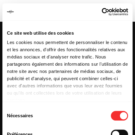
FUTURE PALACE
Ce site web utilise des cookies
Les cookies nous permettent de personnaliser le contenu
et les annonces, d'offrir des fonctionnalités relatives aux
25 & 29 rue des Capucins
69001 LYON
médias sociaux et d'analyser notre trafic. Nous
Tel : +33 (0)4 78 27 93 99
partageons également des informations sur l'utilisation de
Mail : info[@]mediatone.net
notre site avec nos partenaires de médias sociaux, de
publicité et d'analyse, qui peuvent combiner celles-ci
avec d'autres informations que vous leur avez fournies
© 2025
MEDIATONE
.
ou qu'ils ont collectées lors de votre utilisation de leurs
TOUS DROITS RÉSERVÉS
services.
CONTACT
L'état du consentement peut être à tout moment consulté
PRESSE
Sélection
depuis la page Mentions Légales.
PARTENARIAT
Nécessaires
du
REJOIGNEZ-NOUS
consentement
INSCRIPTION NEWSLETTER PUBLIC
INSCRIPTION NEWSLETTER PRESSE
Préférences