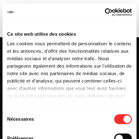
GRÉGORY
CUILLERON
Ce site web utilise des cookies
Les cookies nous permettent de personnaliser le contenu
et les annonces, d'offrir des fonctionnalités relatives aux
médias sociaux et d'analyser notre trafic. Nous
partageons également des informations sur l'utilisation de
25 & 29 rue des Capucins
69001 LYON
notre site avec nos partenaires de médias sociaux, de
Tel : +33 (0)4 78 27 93 99
publicité et d'analyse, qui peuvent combiner celles-ci
Mail : info[@]mediatone.net
avec d'autres informations que vous leur avez fournies
ou qu'ils ont collectées lors de votre utilisation de leurs
services.
© 2025
MEDIATONE
.
L'état du consentement peut être à tout moment consulté
TOUS DROITS RÉSERVÉS
Sélection
depuis la page Mentions Légales.
Nécessaires
du
CONTACT
PRESSE
consentement
PARTENARIAT
Préférences