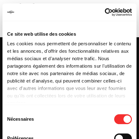
HÉLÈNE PIRIS (en
solo)
Ce site web utilise des cookies
Les cookies nous permettent de personnaliser le contenu
et les annonces, d'offrir des fonctionnalités relatives aux
médias sociaux et d'analyser notre trafic. Nous
partageons également des informations sur l'utilisation de
25 & 29 rue des Capucins
69001 LYON
notre site avec nos partenaires de médias sociaux, de
Tel : +33 (0)4 78 27 93 99
publicité et d'analyse, qui peuvent combiner celles-ci
Mail : info[@]mediatone.net
avec d'autres informations que vous leur avez fournies
ou qu'ils ont collectées lors de votre utilisation de leurs
services.
© 2025
MEDIATONE
.
L'état du consentement peut être à tout moment consulté
TOUS DROITS RÉSERVÉS
Sélection
depuis la page Mentions Légales.
Nécessaires
du
CONTACT
PRESSE
consentement
PARTENARIAT
Préférences