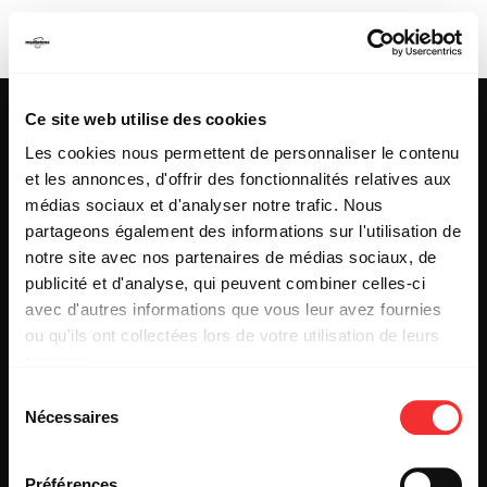
JAHNERATION
Ce site web utilise des cookies
Les cookies nous permettent de personnaliser le contenu
et les annonces, d'offrir des fonctionnalités relatives aux
25 & 29 rue des Capucins
69001 LYON
médias sociaux et d'analyser notre trafic. Nous
Tel : +33 (0)4 78 27 93 99
partageons également des informations sur l'utilisation de
Mail : info[@]mediatone.net
notre site avec nos partenaires de médias sociaux, de
publicité et d'analyse, qui peuvent combiner celles-ci
avec d'autres informations que vous leur avez fournies
© 2025
MEDIATONE
.
ou qu'ils ont collectées lors de votre utilisation de leurs
TOUS DROITS RÉSERVÉS
services.
CONTACT
L'état du consentement peut être à tout moment consulté
PRESSE
Sélection
depuis la page Mentions Légales.
PARTENARIAT
Nécessaires
du
REJOIGNEZ-NOUS
consentement
INSCRIPTION NEWSLETTER PUBLIC
INSCRIPTION NEWSLETTER PRESSE
Préférences