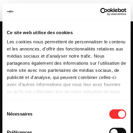
JAMES BAKER
Ce site web utilise des cookies
Les cookies nous permettent de personnaliser le contenu
et les annonces, d'offrir des fonctionnalités relatives aux
25 & 29 rue des Capucins
69001 LYON
médias sociaux et d'analyser notre trafic. Nous
Tel : +33 (0)4 78 27 93 99
partageons également des informations sur l'utilisation de
Mail : info[@]mediatone.net
notre site avec nos partenaires de médias sociaux, de
publicité et d'analyse, qui peuvent combiner celles-ci
avec d'autres informations que vous leur avez fournies
© 2025
MEDIATONE
.
ou qu'ils ont collectées lors de votre utilisation de leurs
TOUS DROITS RÉSERVÉS
services.
CONTACT
L'état du consentement peut être à tout moment consulté
PRESSE
Sélection
depuis la page Mentions Légales.
PARTENARIAT
Nécessaires
du
REJOIGNEZ-NOUS
consentement
INSCRIPTION NEWSLETTER PUBLIC
INSCRIPTION NEWSLETTER PRESSE
Préférences