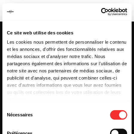
JAVA MCANUFF
Ce site web utilise des cookies
Les cookies nous permettent de personnaliser le contenu
et les annonces, d'offrir des fonctionnalités relatives aux
25 & 29 rue des Capucins
69001 LYON
médias sociaux et d'analyser notre trafic. Nous
Tel : +33 (0)4 78 27 93 99
partageons également des informations sur l'utilisation de
Mail : info[@]mediatone.net
notre site avec nos partenaires de médias sociaux, de
publicité et d'analyse, qui peuvent combiner celles-ci
avec d'autres informations que vous leur avez fournies
© 2025
MEDIATONE
.
ou qu'ils ont collectées lors de votre utilisation de leurs
TOUS DROITS RÉSERVÉS
services.
CONTACT
L'état du consentement peut être à tout moment consulté
PRESSE
Sélection
depuis la page Mentions Légales.
PARTENARIAT
Nécessaires
du
REJOIGNEZ-NOUS
consentement
INSCRIPTION NEWSLETTER PUBLIC
INSCRIPTION NEWSLETTER PRESSE
Préférences