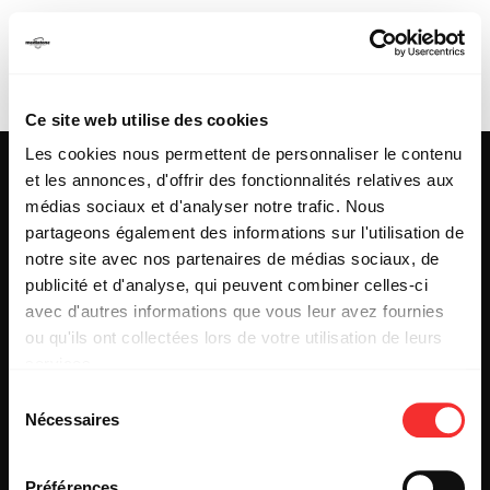
KARMA GROOVE
PROJECT
Ce site web utilise des cookies
Les cookies nous permettent de personnaliser le contenu
et les annonces, d'offrir des fonctionnalités relatives aux
médias sociaux et d'analyser notre trafic. Nous
partageons également des informations sur l'utilisation de
25 & 29 rue des Capucins
69001 LYON
notre site avec nos partenaires de médias sociaux, de
Tel : +33 (0)4 78 27 93 99
publicité et d'analyse, qui peuvent combiner celles-ci
Mail : info[@]mediatone.net
avec d'autres informations que vous leur avez fournies
ou qu'ils ont collectées lors de votre utilisation de leurs
services.
© 2025
MEDIATONE
.
L'état du consentement peut être à tout moment consulté
TOUS DROITS RÉSERVÉS
Sélection
depuis la page Mentions Légales.
Nécessaires
du
CONTACT
PRESSE
consentement
PARTENARIAT
Préférences