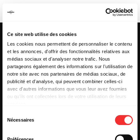
LA LOUVE
Ce site web utilise des cookies
Les cookies nous permettent de personnaliser le contenu
et les annonces, d'offrir des fonctionnalités relatives aux
25 & 29 rue des Capucins
69001 LYON
médias sociaux et d'analyser notre trafic. Nous
Tel : +33 (0)4 78 27 93 99
partageons également des informations sur l'utilisation de
Mail : info[@]mediatone.net
notre site avec nos partenaires de médias sociaux, de
publicité et d'analyse, qui peuvent combiner celles-ci
avec d'autres informations que vous leur avez fournies
© 2025
MEDIATONE
.
ou qu'ils ont collectées lors de votre utilisation de leurs
TOUS DROITS RÉSERVÉS
services.
CONTACT
L'état du consentement peut être à tout moment consulté
PRESSE
Sélection
depuis la page Mentions Légales.
PARTENARIAT
Nécessaires
du
REJOIGNEZ-NOUS
consentement
INSCRIPTION NEWSLETTER PUBLIC
INSCRIPTION NEWSLETTER PRESSE
Préférences