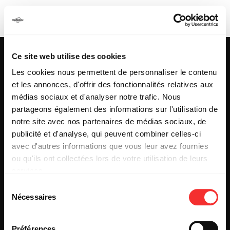
LACRIZOMIKE 2000
Ce site web utilise des cookies
Les cookies nous permettent de personnaliser le contenu
et les annonces, d'offrir des fonctionnalités relatives aux
25 & 29 rue des Capucins
69001 LYON
médias sociaux et d'analyser notre trafic. Nous
Tel : +33 (0)4 78 27 93 99
partageons également des informations sur l'utilisation de
Mail : info[@]mediatone.net
notre site avec nos partenaires de médias sociaux, de
publicité et d'analyse, qui peuvent combiner celles-ci
avec d'autres informations que vous leur avez fournies
© 2025
MEDIATONE
.
ou qu'ils ont collectées lors de votre utilisation de leurs
TOUS DROITS RÉSERVÉS
services.
CONTACT
L'état du consentement peut être à tout moment consulté
PRESSE
Sélection
depuis la page Mentions Légales.
PARTENARIAT
Nécessaires
du
REJOIGNEZ-NOUS
consentement
INSCRIPTION NEWSLETTER PUBLIC
INSCRIPTION NEWSLETTER PRESSE
Préférences