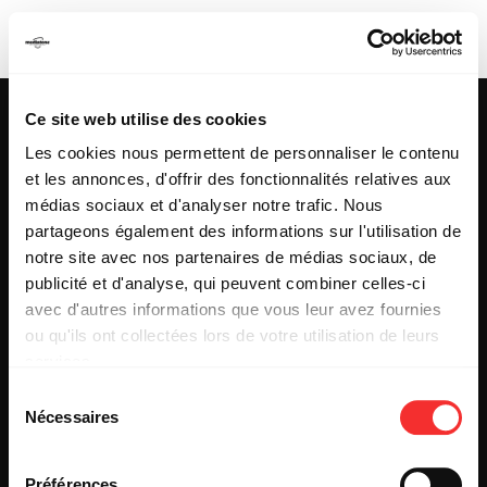
LAURELE2N
Ce site web utilise des cookies
Les cookies nous permettent de personnaliser le contenu
et les annonces, d'offrir des fonctionnalités relatives aux
25 & 29 rue des Capucins
69001 LYON
médias sociaux et d'analyser notre trafic. Nous
Tel : +33 (0)4 78 27 93 99
partageons également des informations sur l'utilisation de
Mail : info[@]mediatone.net
notre site avec nos partenaires de médias sociaux, de
publicité et d'analyse, qui peuvent combiner celles-ci
avec d'autres informations que vous leur avez fournies
© 2025
MEDIATONE
.
ou qu'ils ont collectées lors de votre utilisation de leurs
TOUS DROITS RÉSERVÉS
services.
CONTACT
L'état du consentement peut être à tout moment consulté
PRESSE
Sélection
depuis la page Mentions Légales.
PARTENARIAT
Nécessaires
du
REJOIGNEZ-NOUS
consentement
INSCRIPTION NEWSLETTER PUBLIC
INSCRIPTION NEWSLETTER PRESSE
Préférences