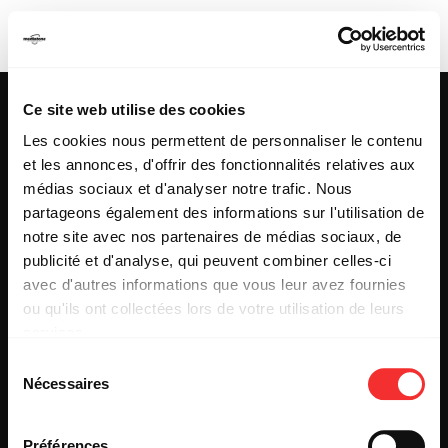
LEPROUS
Ce site web utilise des cookies
Les cookies nous permettent de personnaliser le contenu
et les annonces, d'offrir des fonctionnalités relatives aux
25 & 29 rue des Capucins
69001 LYON
médias sociaux et d'analyser notre trafic. Nous
Tel : +33 (0)4 78 27 93 99
partageons également des informations sur l'utilisation de
Mail : info[@]mediatone.net
notre site avec nos partenaires de médias sociaux, de
publicité et d'analyse, qui peuvent combiner celles-ci
avec d'autres informations que vous leur avez fournies
© 2025
MEDIATONE
.
ou qu'ils ont collectées lors de votre utilisation de leurs
TOUS DROITS RÉSERVÉS
services.
CONTACT
L'état du consentement peut être à tout moment consulté
PRESSE
Sélection
depuis la page Mentions Légales.
PARTENARIAT
Nécessaires
du
REJOIGNEZ-NOUS
consentement
INSCRIPTION NEWSLETTER PUBLIC
INSCRIPTION NEWSLETTER PRESSE
Préférences