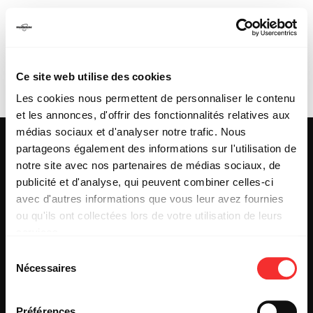
LUDOVIC MASSE ET
MARGO DEPIEDS /
Ce site web utilise des cookies
BICHON (LYON 1ER)
Les cookies nous permettent de personnaliser le contenu
et les annonces, d'offrir des fonctionnalités relatives aux
médias sociaux et d'analyser notre trafic. Nous
partageons également des informations sur l'utilisation de
notre site avec nos partenaires de médias sociaux, de
publicité et d'analyse, qui peuvent combiner celles-ci
25 & 29 rue des Capucins
69001 LYON
avec d'autres informations que vous leur avez fournies
Tel : +33 (0)4 78 27 93 99
ou qu'ils ont collectées lors de votre utilisation de leurs
Mail : info[@]mediatone.net
services.
L'état du consentement peut être à tout moment consulté
Sélection
depuis la page Mentions Légales.
Nécessaires
du
© 2025
MEDIATONE
.
TOUS DROITS RÉSERVÉS
consentement
CONTACT
Préférences