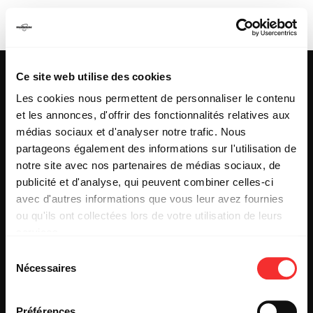
MANU DIGITAL
Ce site web utilise des cookies
Les cookies nous permettent de personnaliser le contenu
et les annonces, d'offrir des fonctionnalités relatives aux
25 & 29 rue des Capucins
69001 LYON
médias sociaux et d'analyser notre trafic. Nous
Tel : +33 (0)4 78 27 93 99
partageons également des informations sur l'utilisation de
Mail : info[@]mediatone.net
notre site avec nos partenaires de médias sociaux, de
publicité et d'analyse, qui peuvent combiner celles-ci
avec d'autres informations que vous leur avez fournies
© 2025
MEDIATONE
.
ou qu'ils ont collectées lors de votre utilisation de leurs
TOUS DROITS RÉSERVÉS
services.
CONTACT
L'état du consentement peut être à tout moment consulté
PRESSE
Sélection
depuis la page Mentions Légales.
PARTENARIAT
Nécessaires
du
REJOIGNEZ-NOUS
consentement
INSCRIPTION NEWSLETTER PUBLIC
INSCRIPTION NEWSLETTER PRESSE
Préférences