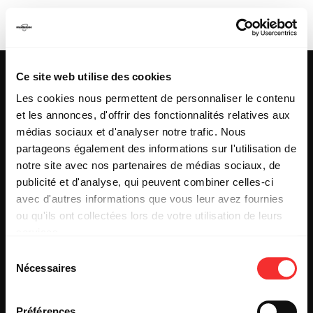
OMAKS
Ce site web utilise des cookies
Les cookies nous permettent de personnaliser le contenu
et les annonces, d'offrir des fonctionnalités relatives aux
25 & 29 rue des Capucins
69001 LYON
médias sociaux et d'analyser notre trafic. Nous
Tel : +33 (0)4 78 27 93 99
partageons également des informations sur l'utilisation de
Mail : info[@]mediatone.net
notre site avec nos partenaires de médias sociaux, de
publicité et d'analyse, qui peuvent combiner celles-ci
avec d'autres informations que vous leur avez fournies
© 2025
MEDIATONE
.
ou qu'ils ont collectées lors de votre utilisation de leurs
TOUS DROITS RÉSERVÉS
services.
CONTACT
L'état du consentement peut être à tout moment consulté
PRESSE
Sélection
depuis la page Mentions Légales.
PARTENARIAT
Nécessaires
du
REJOIGNEZ-NOUS
consentement
INSCRIPTION NEWSLETTER PUBLIC
INSCRIPTION NEWSLETTER PRESSE
Préférences