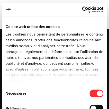
ORCHESTRE
CURIEUX
Ce site web utilise des cookies
Les cookies nous permettent de personnaliser le contenu
et les annonces, d'offrir des fonctionnalités relatives aux
médias sociaux et d'analyser notre trafic. Nous
partageons également des informations sur l'utilisation de
25 & 29 rue des Capucins
69001 LYON
notre site avec nos partenaires de médias sociaux, de
Tel : +33 (0)4 78 27 93 99
publicité et d'analyse, qui peuvent combiner celles-ci
Mail : info[@]mediatone.net
avec d'autres informations que vous leur avez fournies
ou qu'ils ont collectées lors de votre utilisation de leurs
services.
© 2025
MEDIATONE
.
L'état du consentement peut être à tout moment consulté
TOUS DROITS RÉSERVÉS
Sélection
depuis la page Mentions Légales.
Nécessaires
du
CONTACT
PRESSE
consentement
PARTENARIAT
Préférences