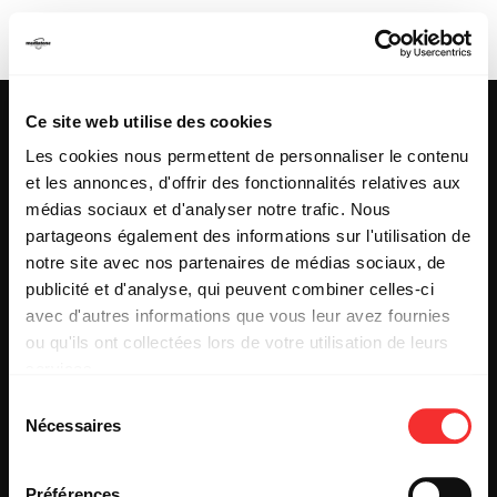
SATINE
Ce site web utilise des cookies
Les cookies nous permettent de personnaliser le contenu
et les annonces, d'offrir des fonctionnalités relatives aux
25 & 29 rue des Capucins
69001 LYON
médias sociaux et d'analyser notre trafic. Nous
Tel : +33 (0)4 78 27 93 99
partageons également des informations sur l'utilisation de
Mail : info[@]mediatone.net
notre site avec nos partenaires de médias sociaux, de
publicité et d'analyse, qui peuvent combiner celles-ci
avec d'autres informations que vous leur avez fournies
© 2025
MEDIATONE
.
ou qu'ils ont collectées lors de votre utilisation de leurs
TOUS DROITS RÉSERVÉS
services.
CONTACT
L'état du consentement peut être à tout moment consulté
PRESSE
Sélection
depuis la page Mentions Légales.
PARTENARIAT
Nécessaires
du
REJOIGNEZ-NOUS
consentement
INSCRIPTION NEWSLETTER PUBLIC
INSCRIPTION NEWSLETTER PRESSE
Préférences