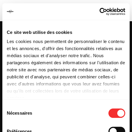
SORAÄ B2B KITTS
Ce site web utilise des cookies
Les cookies nous permettent de personnaliser le contenu
et les annonces, d'offrir des fonctionnalités relatives aux
25 & 29 rue des Capucins
69001 LYON
médias sociaux et d'analyser notre trafic. Nous
Tel : +33 (0)4 78 27 93 99
partageons également des informations sur l'utilisation de
Mail : info[@]mediatone.net
notre site avec nos partenaires de médias sociaux, de
publicité et d'analyse, qui peuvent combiner celles-ci
avec d'autres informations que vous leur avez fournies
© 2025
MEDIATONE
.
ou qu'ils ont collectées lors de votre utilisation de leurs
TOUS DROITS RÉSERVÉS
services.
CONTACT
L'état du consentement peut être à tout moment consulté
PRESSE
Sélection
depuis la page Mentions Légales.
PARTENARIAT
Nécessaires
du
REJOIGNEZ-NOUS
consentement
INSCRIPTION NEWSLETTER PUBLIC
INSCRIPTION NEWSLETTER PRESSE
Préférences