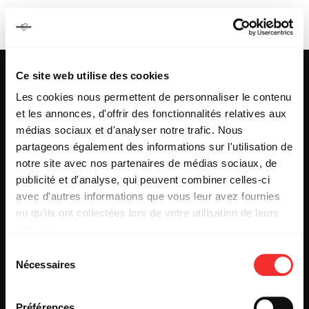
SUPA MANA
Ce site web utilise des cookies
Les cookies nous permettent de personnaliser le contenu
et les annonces, d'offrir des fonctionnalités relatives aux
25 & 29 rue des Capucins
69001 LYON
médias sociaux et d'analyser notre trafic. Nous
Tel : +33 (0)4 78 27 93 99
partageons également des informations sur l'utilisation de
Mail : info[@]mediatone.net
notre site avec nos partenaires de médias sociaux, de
publicité et d'analyse, qui peuvent combiner celles-ci
avec d'autres informations que vous leur avez fournies
© 2025
MEDIATONE
.
ou qu'ils ont collectées lors de votre utilisation de leurs
TOUS DROITS RÉSERVÉS
services.
CONTACT
L'état du consentement peut être à tout moment consulté
PRESSE
Sélection
depuis la page Mentions Légales.
PARTENARIAT
Nécessaires
du
REJOIGNEZ-NOUS
consentement
INSCRIPTION NEWSLETTER PUBLIC
INSCRIPTION NEWSLETTER PRESSE
Préférences