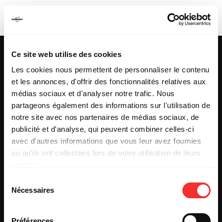
THE RASMUS
Ce site web utilise des cookies
Les cookies nous permettent de personnaliser le contenu
et les annonces, d'offrir des fonctionnalités relatives aux
25 & 29 rue des Capucins
69001 LYON
médias sociaux et d'analyser notre trafic. Nous
Tel : +33 (0)4 78 27 93 99
partageons également des informations sur l'utilisation de
Mail : info[@]mediatone.net
notre site avec nos partenaires de médias sociaux, de
publicité et d'analyse, qui peuvent combiner celles-ci
avec d'autres informations que vous leur avez fournies
© 2025
MEDIATONE
.
ou qu'ils ont collectées lors de votre utilisation de leurs
TOUS DROITS RÉSERVÉS
services.
CONTACT
L'état du consentement peut être à tout moment consulté
PRESSE
Sélection
depuis la page Mentions Légales.
PARTENARIAT
Nécessaires
du
REJOIGNEZ-NOUS
consentement
INSCRIPTION NEWSLETTER PUBLIC
INSCRIPTION NEWSLETTER PRESSE
Préférences