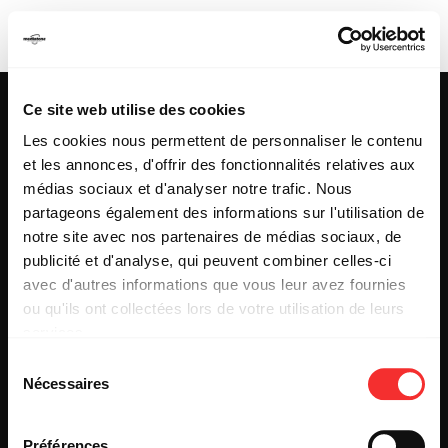
UNPROCESSED
Ce site web utilise des cookies
Les cookies nous permettent de personnaliser le contenu
et les annonces, d'offrir des fonctionnalités relatives aux
25 & 29 rue des Capucins
69001 LYON
médias sociaux et d'analyser notre trafic. Nous
Tel : +33 (0)4 78 27 93 99
partageons également des informations sur l'utilisation de
Mail : info[@]mediatone.net
notre site avec nos partenaires de médias sociaux, de
publicité et d'analyse, qui peuvent combiner celles-ci
avec d'autres informations que vous leur avez fournies
© 2025
MEDIATONE
.
ou qu'ils ont collectées lors de votre utilisation de leurs
TOUS DROITS RÉSERVÉS
services.
CONTACT
L'état du consentement peut être à tout moment consulté
PRESSE
Sélection
depuis la page Mentions Légales.
PARTENARIAT
Nécessaires
du
REJOIGNEZ-NOUS
consentement
INSCRIPTION NEWSLETTER PUBLIC
INSCRIPTION NEWSLETTER PRESSE
Préférences