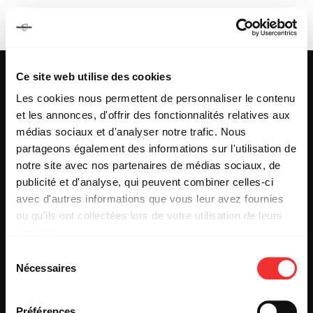
VELL
Ce site web utilise des cookies
Les cookies nous permettent de personnaliser le contenu
et les annonces, d'offrir des fonctionnalités relatives aux
25 & 29 rue des Capucins
69001 LYON
médias sociaux et d'analyser notre trafic. Nous
Tel : +33 (0)4 78 27 93 99
partageons également des informations sur l'utilisation de
Mail : info[@]mediatone.net
notre site avec nos partenaires de médias sociaux, de
publicité et d'analyse, qui peuvent combiner celles-ci
avec d'autres informations que vous leur avez fournies
© 2025
MEDIATONE
.
ou qu'ils ont collectées lors de votre utilisation de leurs
TOUS DROITS RÉSERVÉS
services.
CONTACT
L'état du consentement peut être à tout moment consulté
PRESSE
Sélection
depuis la page Mentions Légales.
PARTENARIAT
Nécessaires
du
REJOIGNEZ-NOUS
consentement
INSCRIPTION NEWSLETTER PUBLIC
INSCRIPTION NEWSLETTER PRESSE
Préférences