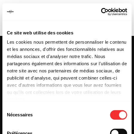
VULVES
ASSASSINES
Ce site web utilise des cookies
Les cookies nous permettent de personnaliser le contenu
et les annonces, d'offrir des fonctionnalités relatives aux
médias sociaux et d'analyser notre trafic. Nous
partageons également des informations sur l'utilisation de
25 & 29 rue des Capucins
69001 LYON
notre site avec nos partenaires de médias sociaux, de
Tel : +33 (0)4 78 27 93 99
publicité et d'analyse, qui peuvent combiner celles-ci
Mail : info[@]mediatone.net
avec d'autres informations que vous leur avez fournies
ou qu'ils ont collectées lors de votre utilisation de leurs
services.
© 2025
MEDIATONE
.
L'état du consentement peut être à tout moment consulté
TOUS DROITS RÉSERVÉS
Sélection
depuis la page Mentions Légales.
Nécessaires
du
CONTACT
PRESSE
consentement
PARTENARIAT
Préférences