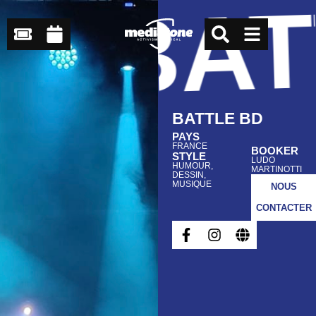
BAT
BATTLE BD
PAYS
FRANCE
BOOKER
STYLE
LUDO
HUMOUR,
MARTINOTTI
DESSIN,
MUSIQUE
NOUS
CONTACTER