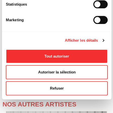
Statistiques
Marketing
CV DE L'ARTISTE
Afficher les détails
DATES CLÉS
Festivals : Festival International de la BD d’Angoulême,
Tout autoriser
Jazz à Vienne, Lyon BD Festival
Lectures Publiques : Centre International de la BD de
Bruxelles, Partir en Livre
SMAC : Les Abattoirs, SMAc 07
Autoriser la sélection
Théâtre : Les Scènes du Golf, Centre Culturel de
Villeurbanne, Théâtre de Viviers
Export : Madrid, New Delhi, Brazzaville
Refuser
NOS AUTRES ARTISTES