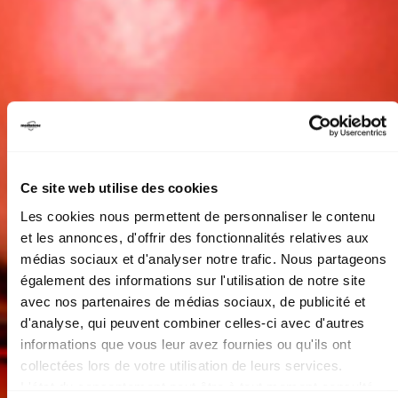
Ce site web utilise des cookies
Les cookies nous permettent de personnaliser le contenu
et les annonces, d'offrir des fonctionnalités relatives aux
médias sociaux et d'analyser notre trafic. Nous partageons
également des informations sur l'utilisation de notre site
avec nos partenaires de médias sociaux, de publicité et
d'analyse, qui peuvent combiner celles-ci avec d'autres
informations que vous leur avez fournies ou qu'ils ont
collectées lors de votre utilisation de leurs services.
L'état du consentement peut être à tout moment consulté