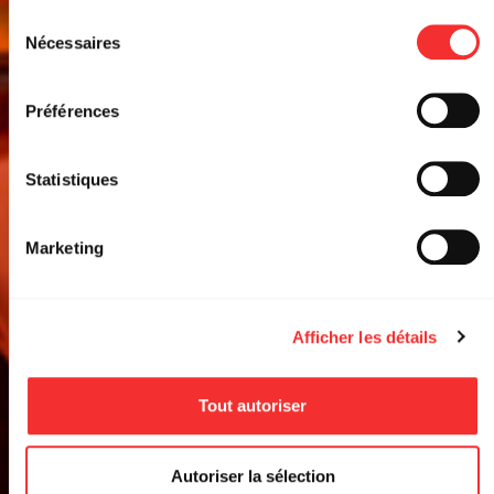
BLAIZ FAYAH + DJ THOMM
depuis la page Mentions Légales.
Sélection
Nécessaires
du
LA RAYONNE
consentement
Préférences
EVENT FACEBOOK
RÉSERVER
Statistiques
Marketing
Afficher les détails
Tout autoriser
Autoriser la sélection