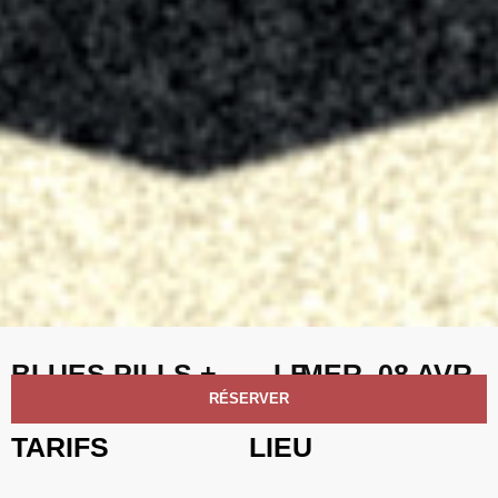
BLUES PILLS +
LE
MER. 08 AVR.
DEWOLFF
2026
RÉSERVER
TARIFS
LIEU
Tarif réduit** :
26 €
*
LA RAYONNE
Tarif prévente :
29 €
*
7 Rue Henri Legay, 69100