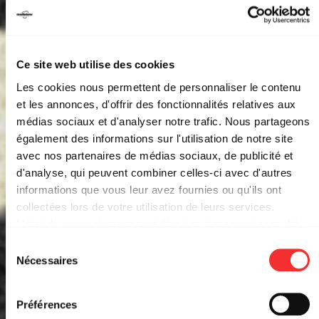
Ce site web utilise des cookies
Les cookies nous permettent de personnaliser le contenu
et les annonces, d'offrir des fonctionnalités relatives aux
médias sociaux et d'analyser notre trafic. Nous partageons
également des informations sur l'utilisation de notre site
avec nos partenaires de médias sociaux, de publicité et
d'analyse, qui peuvent combiner celles-ci avec d'autres
informations que vous leur avez fournies ou qu'ils ont
collectées lors de votre utilisation de leurs services.
BLUES PILLS + DEWOLFF
L'état du consentement peut être à tout moment consulté
depuis la page Mentions Légales.
Sélection
Nécessaires
LA RAYONNE
du
20:00
MER. 08 AVR. 2026
consentement
Préférences
EVENT FACEBOOK
RÉSERVER