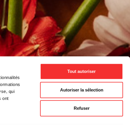
Tout autoriser
ionnalités
formations
Autoriser la sélection
yse, qui
s ont
Refuser
.