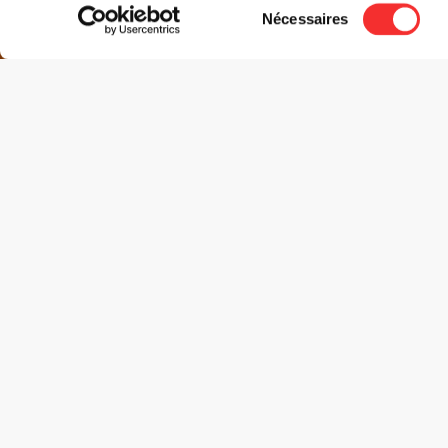
Sélection
Nécessaires
du
consentement
Ovastand présente, en accord avec Mediatone
:
BROKEN BACK + ELENA COPSI
LE
JEU.
TARIFS
Tarif réduit** :
23
€*
Tarif prévente :
25
€*
Tarif guichet :
28
€
*+ frais de loc.
**
demandeurs d’emploi, bénéficiaires du RSA, – 18 
justificatif, Mojjo
RÉSERVER
BILLETTERIES PARTENAIRES :
PASS'RÉGION
PASS CULTURE
EN SAVOIR PLUS