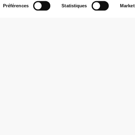
Préférences
Statistiques
Market
 27 NOV. 2025
LIEU
LA RAYONNE
7 Rue Henri Legay, 69100 Vill
ans sur présentation d’un