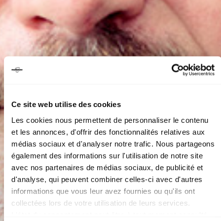
Ce site web utilise des cookies
Les cookies nous permettent de personnaliser le contenu
et les annonces, d'offrir des fonctionnalités relatives aux
médias sociaux et d'analyser notre trafic. Nous partageons
également des informations sur l'utilisation de notre site
avec nos partenaires de médias sociaux, de publicité et
d'analyse, qui peuvent combiner celles-ci avec d'autres
informations que vous leur avez fournies ou qu'ils ont
collectées lors de votre utilisation de leurs services.
CHRISTOPHE MALI +
L'état du consentement peut être à tout moment consulté