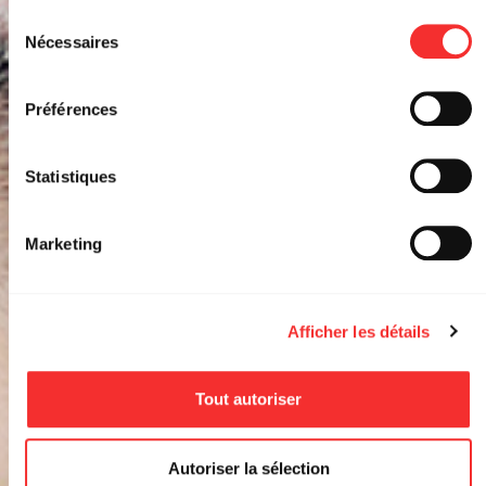
depuis la page Mentions Légales.
MILENA
Sélection
Nécessaires
du
consentement
LA MARQUISE
Préférences
EVENT FACEBOOK
RÉSERVER
Statistiques
Marketing
Afficher les détails
Tout autoriser
Autoriser la sélection