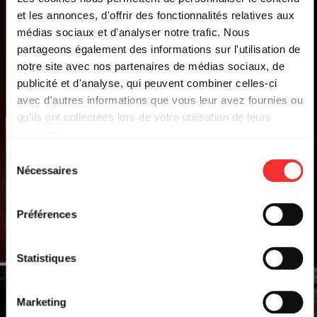
et les annonces, d'offrir des fonctionnalités relatives aux
médias sociaux et d'analyser notre trafic. Nous
partageons également des informations sur l'utilisation de
notre site avec nos partenaires de médias sociaux, de
publicité et d'analyse, qui peuvent combiner celles-ci
avec d'autres informations que vous leur avez fournies ou
qu'ils ont collectées lors de votre utilisation de leurs
COMPLET
services.
L'état du consentement peut être à tout moment consulté
Sélection
CLAIR OBSCUR :
depuis la page Mentions Légales.
Nécessaires
du
EXPEDITION 33 – A
consentement
PAINTED SYMPHONY
Préférences
AMPHITHÉÂTRE 3000
20:00
SAM. 25 OCT. 2025
Statistiques
EVENT FACEBOOK
Marketing