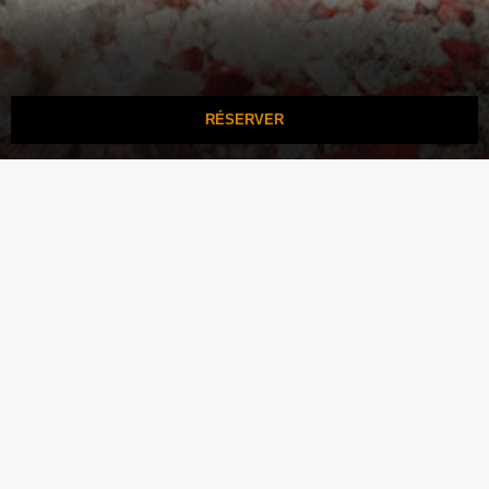
RÉSERVER
CLAIR OBSCUR :
LE
SAM. 25
EXPEDITION 33 – A
OCT.
PAINTED SYMPHONY
2025
TARIFS
LIEU
Ouverture des ventes le
AMPHITHÉÂTRE 3000
11/09 à 10h
50 Quai Charles de Gaulle,
69006 Lyon
Tarif visibilité réduite :
26 €
Catégorie 2 :
48 €
Catégorie 1 :
59 €
Catégorie Or :
65 €
Réservation PSH/PMR :