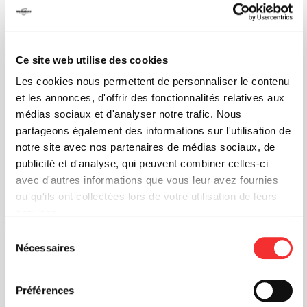
Ce site web utilise des cookies
Les cookies nous permettent de personnaliser le contenu
et les annonces, d'offrir des fonctionnalités relatives aux
médias sociaux et d'analyser notre trafic. Nous
partageons également des informations sur l'utilisation de
notre site avec nos partenaires de médias sociaux, de
publicité et d'analyse, qui peuvent combiner celles-ci
avec d'autres informations que vous leur avez fournies
ou qu'ils ont collectées lors de votre utilisation de leurs
services.
L'état du consentement peut être à tout moment consulté
Sélection
COMPLET
depuis la page Mentions Légales.
Nécessaires
du
DALÍ + EL BOBBY
consentement
Préférences