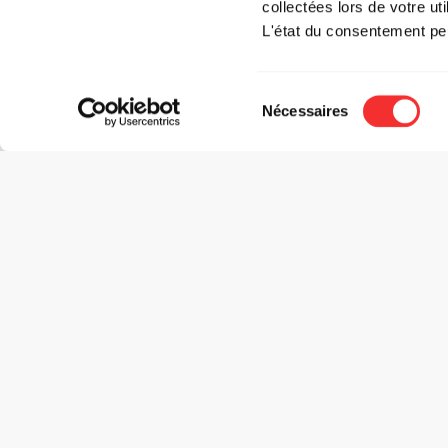
collectées lors de votre uti
L'état du consentement pe
Sélection
Nécessaires
du
consentement
Citron Doré, Antidote & Mediatone présente
:
DJ BENS + JAYEL
LE
TARIFS
Tarif adhérent: 20 €*
Tarif prévente : 22 €*
Tarif guichet : 26 €
*+ frais de loc.