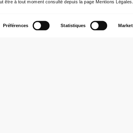
ut être à tout moment consulté depuis la page Mentions Légales
Préférences
Statistiques
Market
LIEU
Amphithéâtre des Trois Gaules
rie »)
Jardin des Plantes, 69001 LY