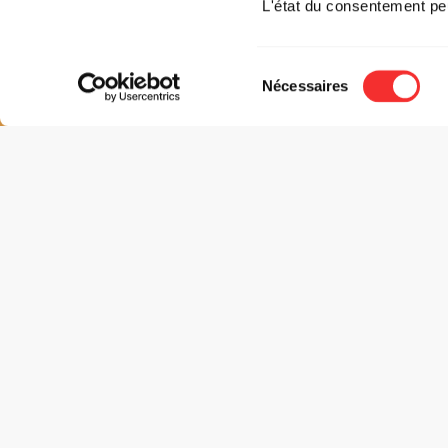
L'état du consentement pe
Sélection
Nécessaires
du
consentement
Hilarant Productions & Mediatone présentent
:
HILARANT COMEDY CLUB
LE
TARIFS
GRATUI
(Lien de réservation disponible dans l’onglet « Billette
RÉSERVER