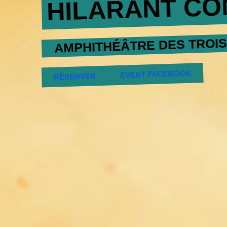
HILARANT CO
AMPHITHÉÂTRE DES TROI
EVENT FACEBOOK
RÉSERVER