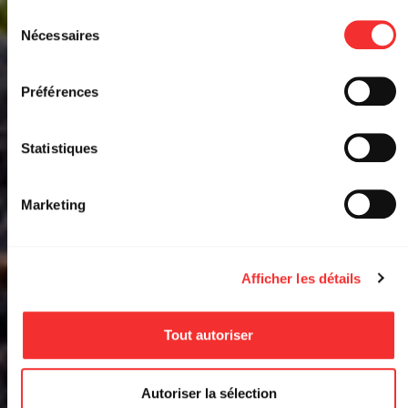
HILIGHT TRIBE + YOR
depuis la page Mentions Légales.
Sélection
Nécessaires
du
LA RAYONNE
consentement
Préférences
EVENT FACEBOOK
RÉSERVER
Statistiques
Marketing
Afficher les détails
Tout autoriser
Autoriser la sélection