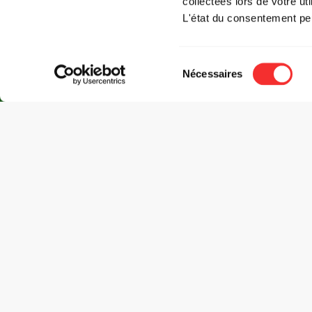
collectées lors de votre uti
L'état du consentement pe
Sélection
Nécessaires
du
consentement
Mediatone présente
:
LORD ESPERANZA + LISA CLAUDIE
LE
TARIFS
Tarif prévente : 23 €*
Tarif guichet : 25 €
*+ frais de loc.
BOURSE AUX BILLETS
BILLETTERIES PARTENAIRES :
CULTURE CAMPUS
PASS'RÉGION
PASS CULTURE