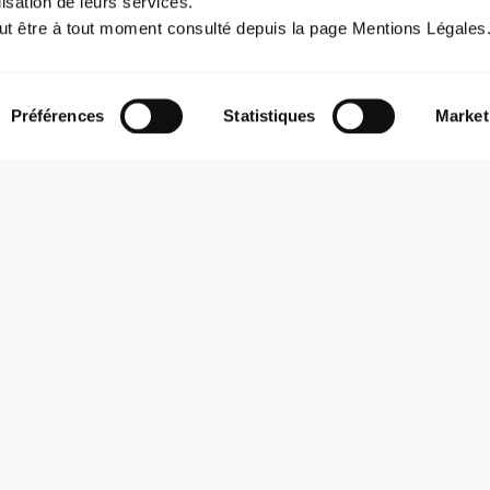
lisation de leurs services.
ut être à tout moment consulté depuis la page Mentions Légales
Préférences
Statistiques
Market
LIEU
LA MARQUISE
20 Quai Victor Augagneur, 690