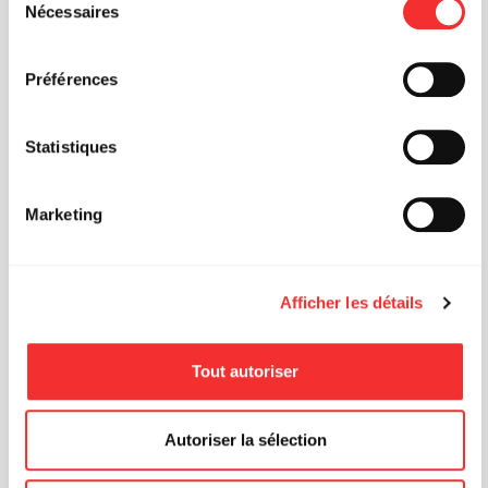
depuis la page Mentions Légales.
LOUIS ALBI
Nécessaires
du
consentement
Préférences
LA MARQUISE
EVENT FACEBOOK
Statistiques
Marketing
Afficher les détails
Tout autoriser
Autoriser la sélection