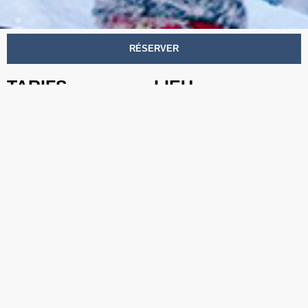
RÉSERVER
MAXENCE + ELENA COPSI
LE
TARIFS
LIEU
Tarif réduit**:
18 €
*
CLUB TRANSBO
Tarif prévente :
20 €
*
3 Boulevard de Stalingrad,
Tarif guichet :
24 €
69100 Villeurbanne
** demandeurs d’emploi,
bénéficiaires du RSA, – 18
ans sur présentation d’un
justificatif
*+ frais de loc.
MISE EN VENTE LE
06/11/24 à 10H
RÉSERVER