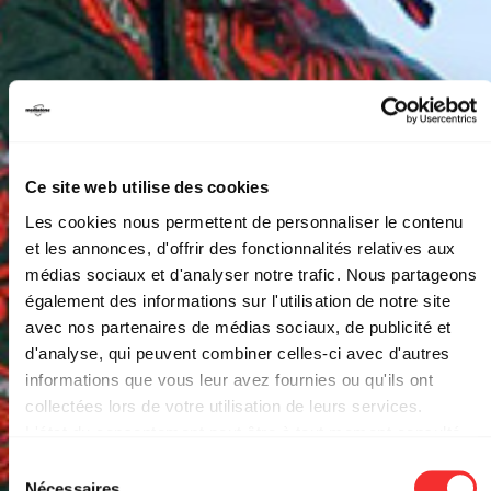
Ce site web utilise des cookies
Les cookies nous permettent de personnaliser le contenu
et les annonces, d'offrir des fonctionnalités relatives aux
médias sociaux et d'analyser notre trafic. Nous partageons
également des informations sur l'utilisation de notre site
avec nos partenaires de médias sociaux, de publicité et
d'analyse, qui peuvent combiner celles-ci avec d'autres
informations que vous leur avez fournies ou qu'ils ont
collectées lors de votre utilisation de leurs services.
DERNIÈRES PLACES
L'état du consentement peut être à tout moment consulté
depuis la page Mentions Légales.
MAXENCE + ELENA COPSI
Sélection
Nécessaires