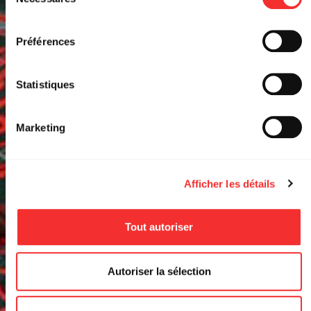
du
consentement
CLUB TRANSBO
Préférences
EVENT FACEBOOK
RÉSERVER
Statistiques
Marketing
Afficher les détails
Tout autoriser
Autoriser la sélection