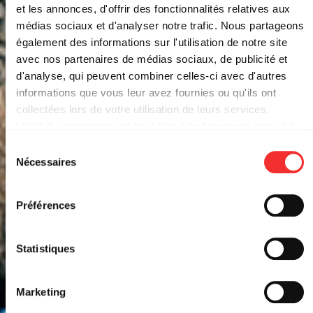
et les annonces, d'offrir des fonctionnalités relatives aux
médias sociaux et d'analyser notre trafic. Nous partageons
également des informations sur l'utilisation de notre site
avec nos partenaires de médias sociaux, de publicité et
d'analyse, qui peuvent combiner celles-ci avec d'autres
COMPLET
informations que vous leur avez fournies ou qu'ils ont
PALEFACE SWISS + STICK
collectées lors de votre utilisation de leurs services.
L'état du consentement peut être à tout moment consulté
TO YOUR GUNS + STATIC
depuis la page Mentions Légales.
Sélection
DRESS
Nécessaires
du
consentement
LA RAYONNE
19:00
JEU. 05 FÉV. 2026
Préférences
EVENT FACEBOOK
Statistiques
Marketing