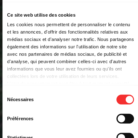
Ce site web utilise des cookies
Les cookies nous permettent de personnaliser le contenu
et les annonces, d'offrir des fonctionnalités relatives aux
médias sociaux et d'analyser notre trafic. Nous partageons
également des informations sur l'utilisation de notre site
avec nos partenaires de médias sociaux, de publicité et
d'analyse, qui peuvent combiner celles-ci avec d'autres
informations que vous leur avez fournies ou qu'ils ont
collectées lors de votre utilisation de leurs services.
PIERRE DE MAERE
L'état du consentement peut être à tout moment consulté
depuis la page Mentions Légales.
Sélection
Nécessaires
du
RADIANT-BELLEVUE
20:00
JEU. 12 NOV. 2026
consentement
Préférences
EVENT FACEBOOK
RÉSERVER
Statistiques