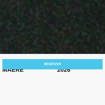
PIERRE DE
LE
JEU. 12 NOV.
RÉSERVER
MAERE
2026
TARIFS
LIEU
ASSIS :
RADIANT-BELLEVUE
1 Rue Jean Moulin, 69300
Tarif réduit* :
41.90
€
Caluire-et-Cuire
Tarif prévente :
44.90
€
Tarif guichet :
45
€