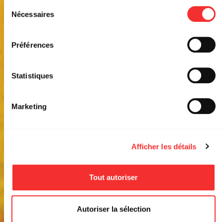
(SPECTACLE TOUT PUBLIC
depuis la page Mentions Légales.
Sélection
Nécessaires
du
SOUS CHAPITEAU)
consentement
Préférences
STADE GEORGES
11:00
DIM. 19 OCT.
LYVET
2025
Statistiques
EVENT FACEBOOK
Marketing
Afficher les détails
Tout autoriser
Autoriser la sélection