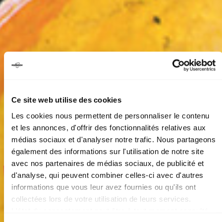
Ce site web utilise des cookies
Les cookies nous permettent de personnaliser le contenu
et les annonces, d'offrir des fonctionnalités relatives aux
médias sociaux et d'analyser notre trafic. Nous partageons
également des informations sur l'utilisation de notre site
avec nos partenaires de médias sociaux, de publicité et
d'analyse, qui peuvent combiner celles-ci avec d'autres
COMPLET
informations que vous leur avez fournies ou qu'ils ont
PITT OCHA PAR LES
collectées lors de votre utilisation de leurs services.
OGRES DE BARBACK
L'état du consentement peut être à tout moment consulté