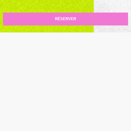
RÉSERVER
SATHONAY EN FÊTE
LE
TARIFS
LIEU
GRATUIT
PLACE SATHONAY
1 Place Sathonay, 69001
Lyon