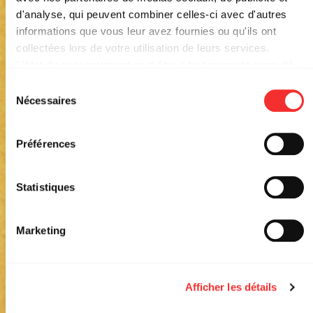
d'analyse, qui peuvent combiner celles-ci avec d'autres
informations que vous leur avez fournies ou qu'ils ont
SUMMMER STAGE (FÊTE
collectées lors de votre utilisation de leurs services.
DE LA MUSIQUE) :
L'état du consentement peut être à tout moment consulté
depuis la page Mentions Légales.
YOUTHIE, DUBANKO,
Sélection
Nécessaires
du
OP.16, YOR, JOUBE &
consentement
TŌTĀL MÅKĄK
Préférences
PLACE SATHONAY
17:00
DIM. 21 JUIN. 2026
Statistiques
Marketing
Afficher les détails